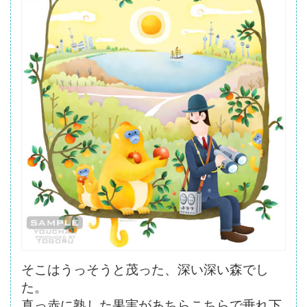
ボ
タ
ン
そこはうっそうと茂った、深い深い森でし
た。
真っ赤に熟した果実があちらこちらで垂れ下