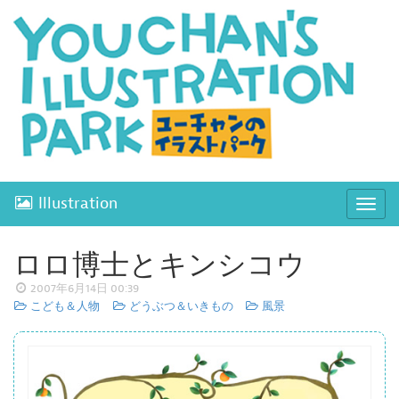
Illustration
ナ
ビ
ゲ
ロロ博士とキンシコウ
ー
2007年6月14日 00:39
シ
こども＆人物
どうぶつ＆いきもの
風景
ョ
ン
開
閉