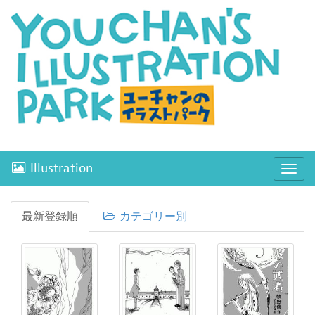
Illustration
ナ
ビ
ゲ
最新登録順
カテゴリー別
ー
シ
ョ
ン
開
閉