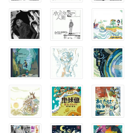
ボ
タ
ン