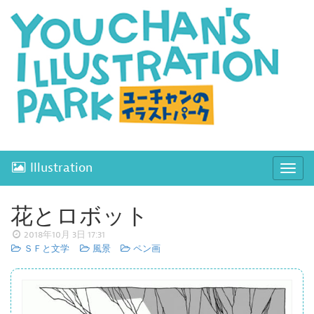
Illustration
ナ
ビ
ゲ
花とロボット
ー
2018年10月 3日 17:31
シ
ＳＦと文学
風景
ペン画
ョ
ン
開
閉