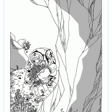
ボ
タ
ン