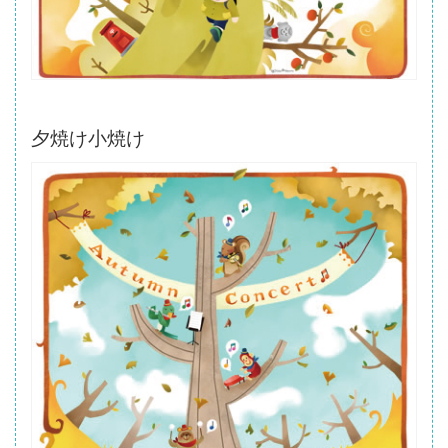
夕焼け小焼け