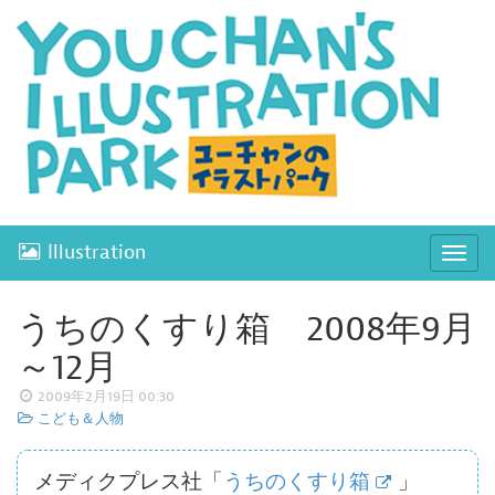
Illustration
ナ
ビ
ゲ
うちのくすり箱 2008年9月
ー
～12月
シ
ョ
2009年2月19日 00:30
こども＆人物
ン
開
閉
メディクプレス社「
うちのくすり箱
」