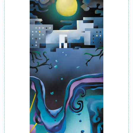
ボ
タ
ン