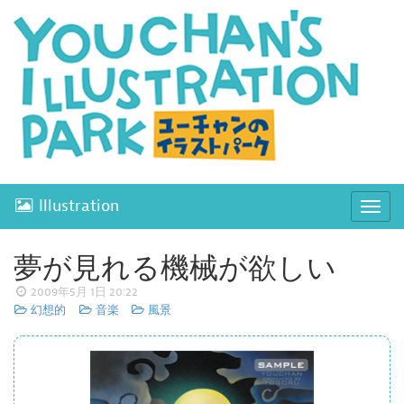
Illustration
ナ
ビ
ゲ
夢が見れる機械が欲しい
ー
2009年5月 1日 20:22
シ
幻想的
音楽
風景
ョ
ン
開
閉