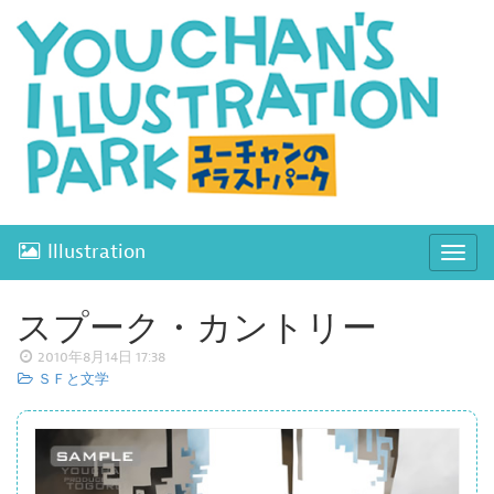
Illustration
ナ
ビ
ゲ
スプーク・カントリー
ー
2010年8月14日 17:38
シ
ＳＦと文学
ョ
ン
開
閉