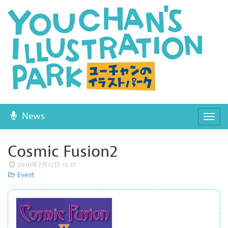
News
ナ
ビ
ゲ
Cosmic Fusion2
ー
2010年7月12日 15:37
シ
Event
ョ
ン
開
閉