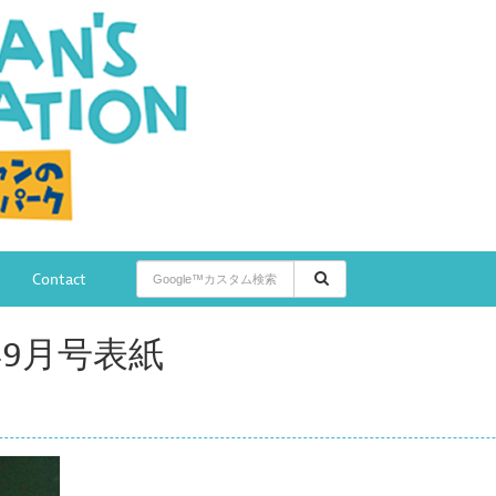
検
Contact
索
キ
年9月号表紙
ー
ワ
ー
ド