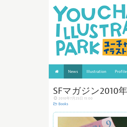
News
Illustration
Profile
SFマガジン2010
2010年7月25日 15:00
Books