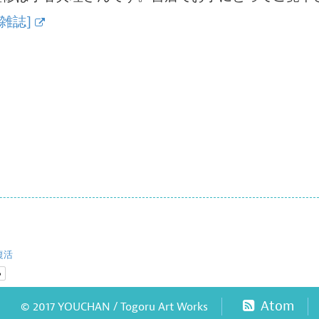
[雑誌]
復活
Atom
© 2017 YOUCHAN / Togoru Art Works