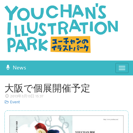
News
ナ
ビ
ゲ
大阪で個展開催予定
ー
2013年3月13日 15:37
シ
Event
ョ
ン
開
閉