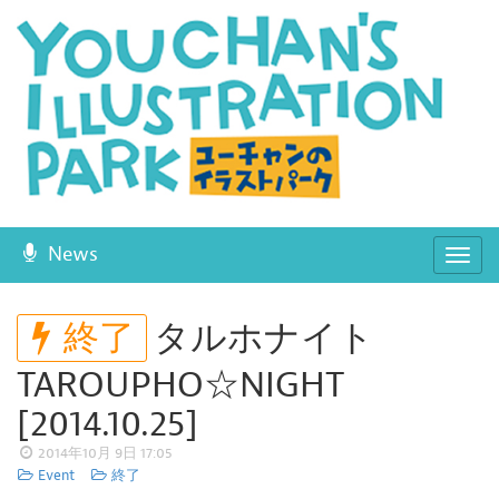
News
ナ
ビ
ゲ
終了
タルホナイト
ー
シ
TAROUPHO☆NIGHT
ョ
[2014.10.25]
ン
開
2014年10月 9日 17:05
Event
終了
閉