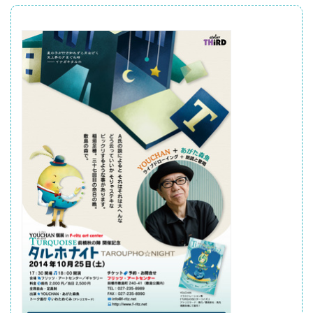
ボ
タ
ン